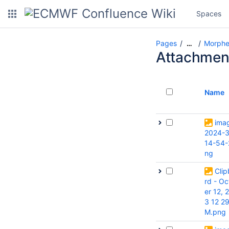
Spaces
Pages
Morphe
…
Attachmen
Name
ima
2024-3
14-54-
ng
Cli
rd - O
er 12, 
3 12 2
M.png