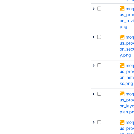
mor
us_prov
on_rev
png
mor
us_prov
on_secu
y.png
mor
us_prov
on_net
ks.png
mor
us_prov
on_layo
plan.p
mor
us_prov