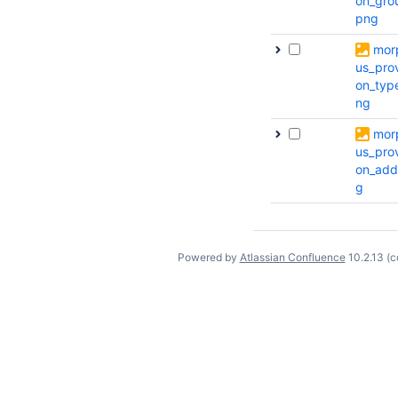
on_gro
png
mor
us_prov
on_typ
ng
mor
us_prov
on_add
g
Powered by
Atlassian Confluence
10.2.13
(c