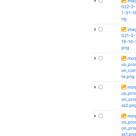
ima
022-3-
1-31-1
ng
ima
021-3-
16-16-
png
mor
us_prov
on_com
te.png
mor
us_prov
on_pro
ss2.pn
mor
us_prov
on_pro
ss1.pn