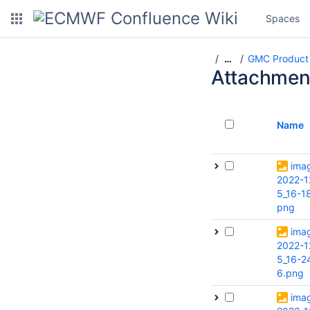
Spaces
GMC Product 
…
Attachmen
Name
ima
2022-1
5_16-18
png
ima
2022-1
5_16-2
6.png
ima