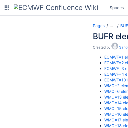
Spaces
Pages
BUF
…
BUFR ele
Created by
Sando
ECMWF=1 el
ECMWF=2 el
ECMWF=3 el
ECMWF=4 el
ECMWF=101 
WMO=2 elem
WMO=6 elem
WMO=13 ele
WMO=14 ele
WMO=15 ele
WMO=16 ele
WMO=17 ele
WMO=18 ele